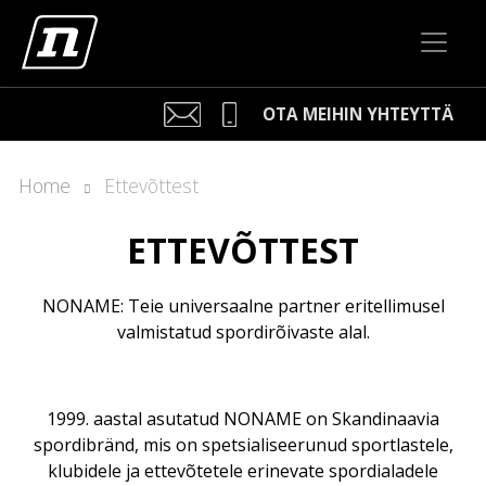
OTA MEIHIN YHTEYTTÄ
Kari Arponen
Home
Ettevõttest
Avainasiakaspäällikkö
kari.arponen@nonamesport.com
ETTEVÕTTEST
Phone:
+358 40 5527 988
Samu Laine
NONAME: Teie universaalne partner eritellimusel
Myyntipäällikkö
valmistatud spordirõivaste alal.
samu@nonamesport.com
Phone:
+358 50 596 8651
1999. aastal asutatud NONAME on Skandinaavia
spordibränd, mis on spetsialiseerunud sportlastele,
klubidele ja ettevõtetele erinevate spordialadele