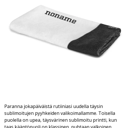
Paranna jokapäiväistä rutiiniasi uudella täysin
sublimoitujen pyyhkeiden valikoimallamme. Toisella
puolella on upea, täysvärinen sublimoitu printti, kun
taas kääntöpuoli on klassinen, puhtaan valkoinen.