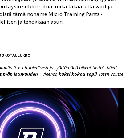
 täysin sublimoitua, mikä takaa, että värit ja
Yhdistä tämä noname Micro Training Pants -
ellisen ja tehokkaan asun.
KOKOTAULUKKO
lla itsesi huolellisesti ja syöttämällä oikeat tiedot. Mieti,
emmän istuvuuden
– yleensä
kaksi kokoa sopii
, joten valitse