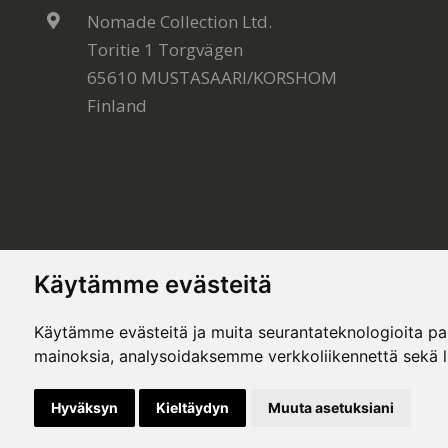
Nomade Collection Ltd.
Toritie 1 Torgvägen
65610 MUSTASAARI/KORSHOM
Finland
Käytämme evästeitä
Käytämme evästeitä ja muita seurantateknologioita p
mainoksia, analysoidaksemme verkkoliikennettä sekä 
© Copyright 2020, All rights reserved. Made by
Sim
Hyväksyn
Kieltäydyn
Muuta asetuksiani
This site is protected by Google reCAPTCHA and the Google
Privacy Policy