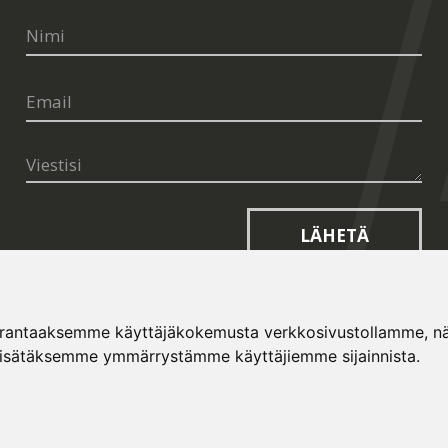
LÄHETÄ
arantaaksemme käyttäjäkokemusta verkkosivustollamme, näyt
lisätäksemme ymmärrystämme käyttäjiemme sijainnista.
opt.cz
and
Terms of Service
apply.