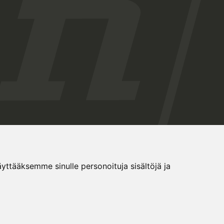
tääksemme sinulle personoituja sisältöjä ja
Evästeasetukset
Tietosuojaseloste
Eesti keeles