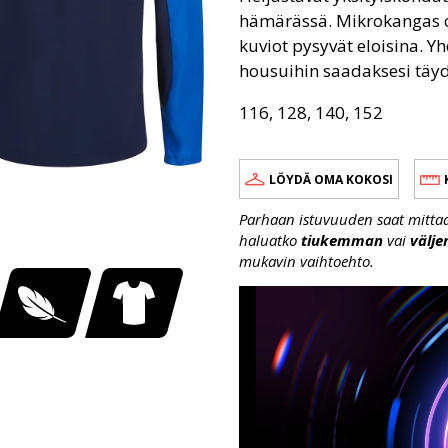
hämärässä. Mikrokangas on
kuviot pysyvät eloisina. 
housuihin saadaksesi täyd
116, 128, 140, 152
LÖYDÄ OMA KOKOSI
Parhaan istuvuuden saat mittaama
haluatko
tiukemman
vai
välj
mukavin vaihtoehto.