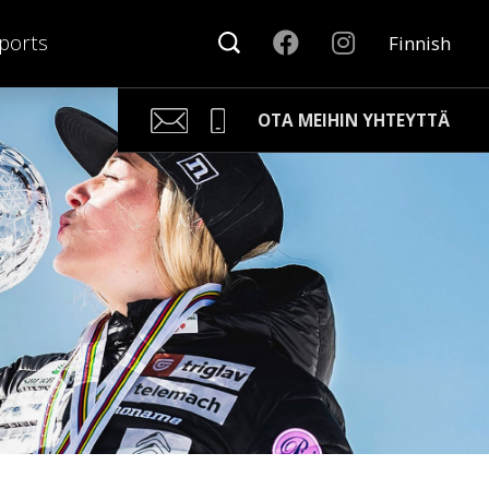
ports
Finnish
OTA MEIHIN YHTEYTTÄ
Kari Arponen
Avainasiakaspäällikkö
kari.arponen@nonamesport.com
Phone:
+358 40 5527 988
Samu Laine
Myyntipäällikkö
samu@nonamesport.com
Phone:
+358 50 596 8651