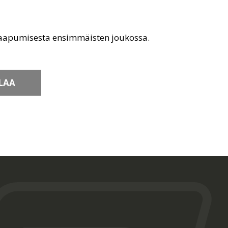
saapumisesta ensimmäisten joukossa.
LAA