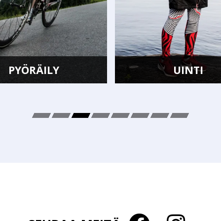
PYÖRÄILY
UINTI