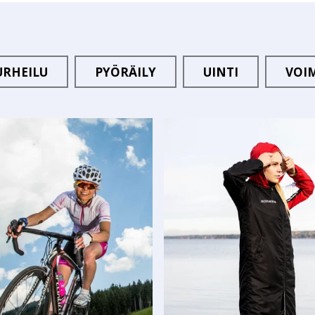
URHEILU
PYÖRÄILY
UINTI
VOI