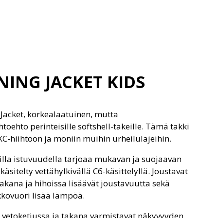
NING JACKET KIDS
 Jacket, korkealaatuinen, mutta
ehto perinteisille softshell-takeille. Tämä takki
C-hiihtoon ja moniin muihin urheilulajeihin.
illa istuvuudella tarjoaa mukavan ja suojaavan
äsitelty vettähylkivällä C6-käsittelyllä. Joustavat
akana ja hihoissa lisäävät joustavuutta sekä
kovuori lisää lämpöä.
t vetoketjussa ja takana varmistavat näkyvyyden