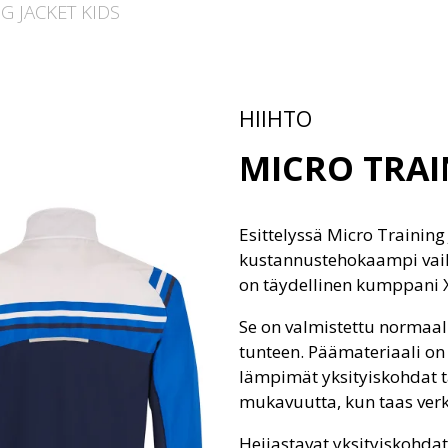
G JACKET KIDS
HIIHTO
MICRO TRAI
Esittelyssä Micro Training
kustannustehokaampi vaihto
on täydellinen kumppani X
Se on valmistettu normaal
tunteen. Päämateriaali on k
lämpimät yksityiskohdat t
mukavuutta, kun taas verk
Heijastavat yksityiskohda