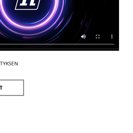
ITYKSEN
T