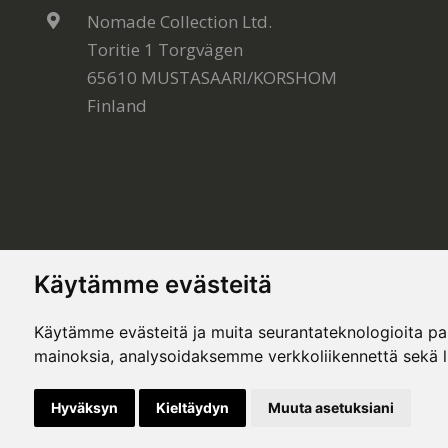
Nomade Collection Ltd.
Toritie 1 Torgvägen
65610 MUSTASAARI/KORSHOM
Finland
Käytämme evästeitä
Käytämme evästeitä ja muita seurantateknologioita p
mainoksia, analysoidaksemme verkkoliikennettä sekä 
© Copyright 2020, All rights reserved. Made by
Sim
Hyväksyn
Kieltäydyn
Muuta asetuksiani
This site is protected by Google reCAPTCHA and the Google
Privacy Policy