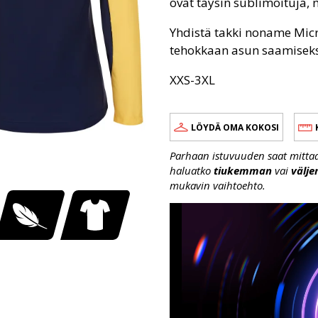
ovat täysin sublimoituja,
Yhdistä takki noname Micr
tehokkaan asun saamiseks
XXS-3XL
LÖYDÄ OMA KOKOSI
Parhaan istuvuuden saat mittaama
haluatko
tiukemman
vai
välj
mukavin vaihtoehto.