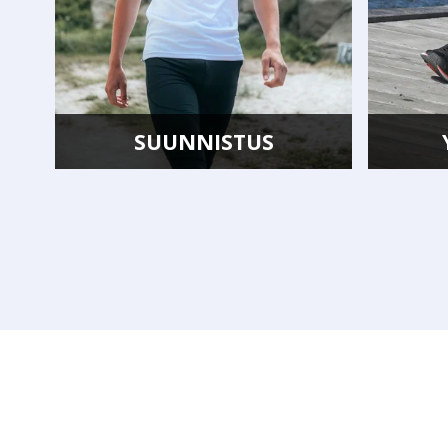
YLEISURHEILU