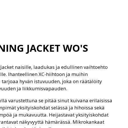
NING JACKET WO'S
Jacket naisille, laadukas ja edullinen vaihtoehto
eille. Ihanteellinen XC-hiihtoon ja muihin
 tarjoaa hyvän istuvuuden, joka on räätälöity
avuuden ja liikkumisvapauden.
yllä varustettuna se pitää sinut kuivana erilaisissa
mpimät yksityiskohdat selässä ja hihoissa sekä
ämpöä ja mukavuutta. Heijastavat yksityiskohdat
arantavat näkyvyyttä hämärässä. Mikrokankaat