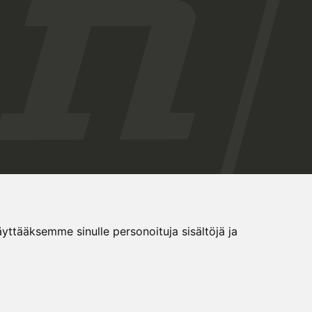
tääksemme sinulle personoituja sisältöjä ja
Evästeasetukset
Tietosuojaseloste
Eesti keeles