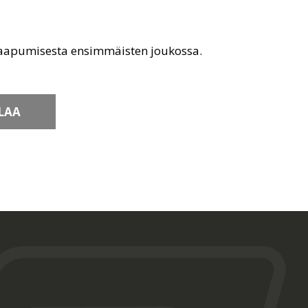
saapumisesta ensimmäisten joukossa.
LAA