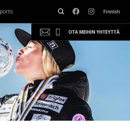
ports
Finnish
OTA MEIHIN YHTEYTTÄ
Kari Arponen
Avainasiakaspäällikkö
kari.arponen@nonamesport.com
Phone:
+358 40 5527 988
Samu Laine
Myyntipäällikkö
samu@nonamesport.com
Phone:
+358 50 596 8651