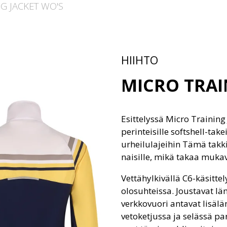
G JACKET WO'S
HIIHTO
MICRO TRAI
Esittelyssä Micro Training 
perinteisille softshell-tak
urheilulajeihin Tämä takki
naisille, mikä takaa muk
Vettähylkivällä C6-käsittel
olosuhteissa. Joustavat lä
verkkovuori antavat lisäl
vetoketjussa ja selässä p