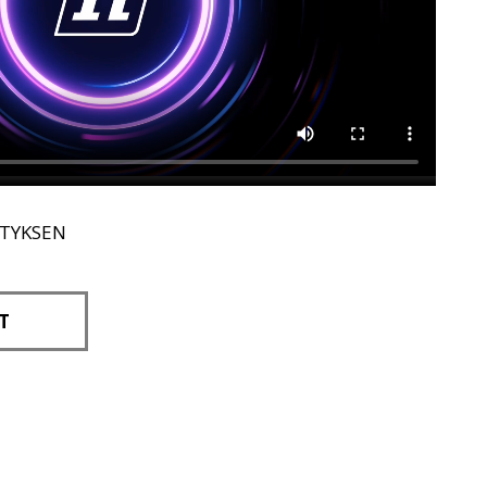
ITYKSEN
T