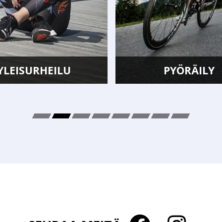
PYÖRÄILY
UINTI