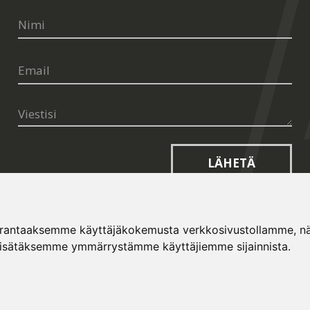
LÄHETÄ
arantaaksemme käyttäjäkokemusta verkkosivustollamme, näyt
lisätäksemme ymmärrystämme käyttäjiemme sijainnista.
opt.cz
and
Terms of Service
apply.