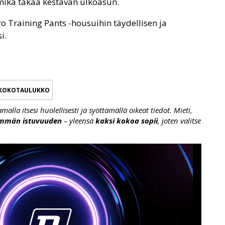
 mikä takaa kestävän ulkoasun.
o Training Pants -housuihin täydellisen ja
i.
KOKOTAULUKKO
lla itsesi huolellisesti ja syöttämällä oikeat tiedot. Mieti,
emmän istuvuuden
– yleensä
kaksi kokoa sopii
, joten valitse