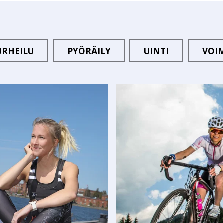
URHEILU
PYÖRÄILY
UINTI
VOI