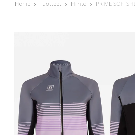
Home
Tuotteet
Hiihto
PRIME SOFTSHE