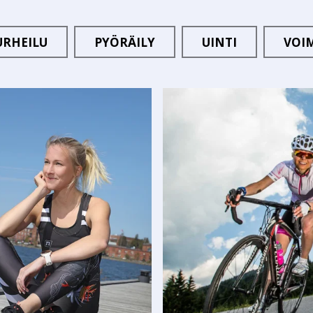
URHEILU
PYÖRÄILY
UINTI
VOI