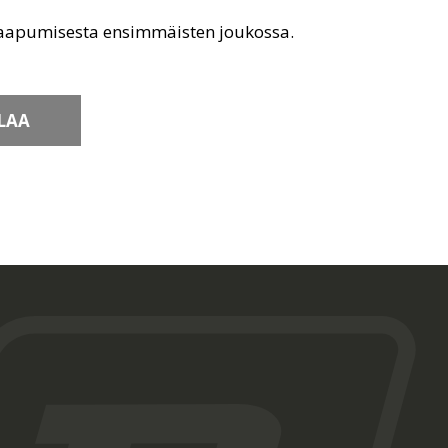
saapumisesta ensimmäisten joukossa.
LAA