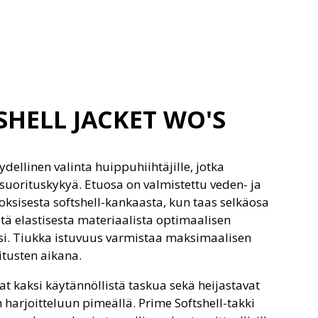
SHELL JACKET WO'S
ydellinen valinta huippuhiihtäjille, jotka
suorituskykyä. Etuosa on valmistettu veden- ja
oksisesta softshell-kankaasta, kun taas selkäosa
tä elastisesta materiaalista optimaalisen
i. Tiukka istuvuus varmistaa maksimaalisen
tusten aikana.
vat kaksi käytännöllistä taskua sekä heijastavat
n harjoitteluun pimeällä. Prime Softshell-takki