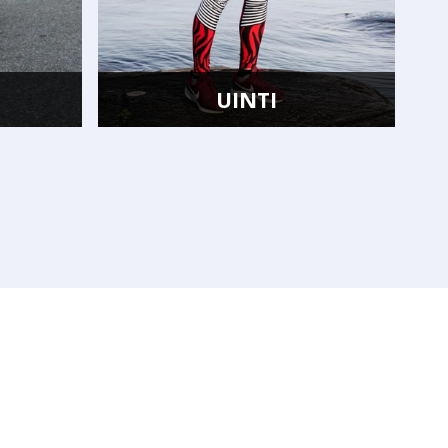
UINTI
VOIMISTELU