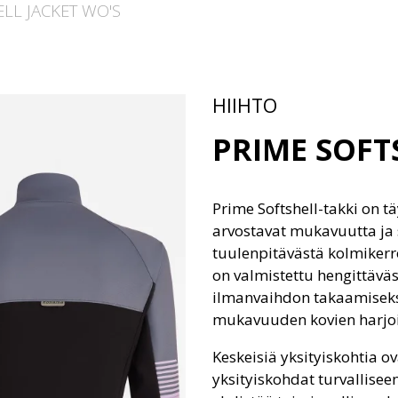
LL JACKET WO'S
HIIHTO
PRIME SOFT
Prime Softshell-takki on tä
arvostavat mukavuutta ja 
tuulenpitävästä kolmikerr
on valmistettu hengittäväs
ilmanvaihdon takaamiseks
mukavuuden kovien harjoi
Keskeisiä yksityiskohtia o
yksityiskohdat turvallisee