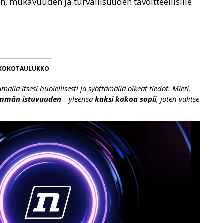
, mukavuuden ja turvallisuuden tavoitteellisille
KOKOTAULUKKO
lla itsesi huolellisesti ja syöttämällä oikeat tiedot. Mieti,
emmän istuvuuden
– yleensä
kaksi kokoa sopii
, joten valitse