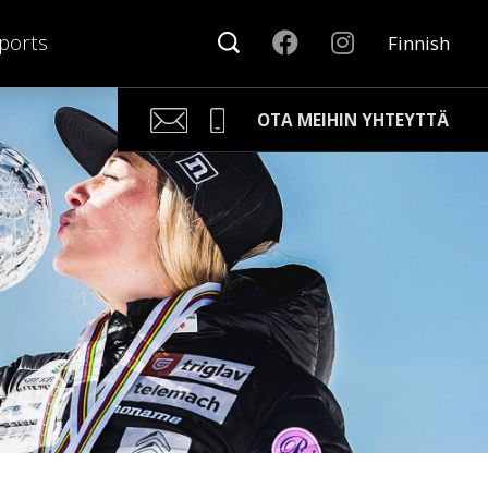
ports
Finnish
OTA MEIHIN YHTEYTTÄ
Kari Arponen
Avainasiakaspäällikkö
kari.arponen@nonamesport.com
Phone:
+358 40 5527 988
Samu Laine
Myyntipäällikkö
samu@nonamesport.com
Phone:
+358 50 596 8651