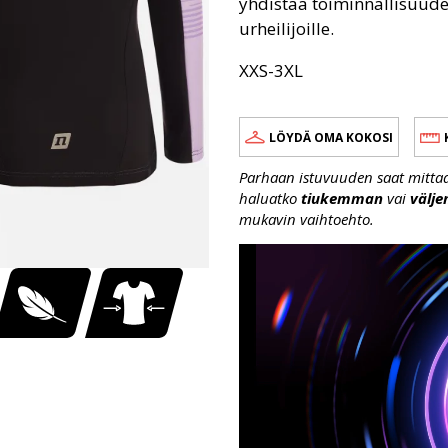
yhdistää toiminnallisuuden
urheilijoille.
XXS-3XL
LÖYDÄ OMA KOKOSI
Parhaan istuvuuden saat mittaama
haluatko
tiukemman
vai
välj
mukavin vaihtoehto.