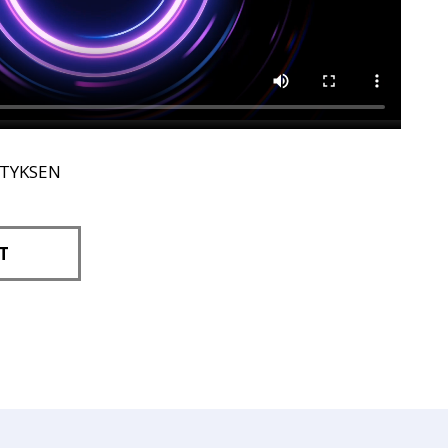
ITYKSEN
T