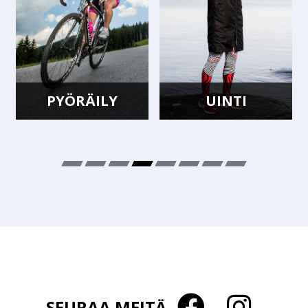
PYÖRÄILY
UINTI
SEURAA MEITÄ