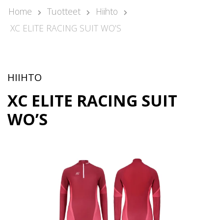
Kari Arponen
Home
Tuotteet
Hiihto
Avainasiakaspäällikkö
XC ELITE RACING SUIT WO’S
kari.arponen@nonamesport.com
Phone:
+358 40 5527 988
Samu Laine
Myyntipäällikkö
HIIHTO
samu@nonamesport.com
XC ELITE RACING SUIT
Phone:
+358 50 596 8651
WO’S