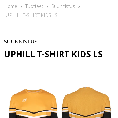
Kari Arponen
Home
Tuotteet
Suunnistus
Avainasiakaspäällikkö
UPHILL T-SHIRT KIDS LS
kari.arponen@nonamesport.com
Phone:
+358 40 5527 988
Samu Laine
Myyntipäällikkö
SUUNNISTUS
samu@nonamesport.com
UPHILL T-SHIRT KIDS LS
Phone:
+358 50 596 8651