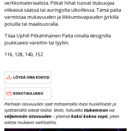
verkkomateriaalista. Pitkät hihat tuovat lisäsuojaa
viileässä säässä tai auringolta ulkoillessa. Tämä paita
varmistaa mukavuuden ja liikkumisvapauden jyrkillä
poluilla tai maalisuoralla.
Tilaa Uphill Pitkähihainen Paita omalla designilla
joukkueesi väreihin tai tyyliin.
116, 128, 140, 152
LÖYDÄ OMA KOKOSI
KOKOTAULUKKO
Parhaan istuvuuden saat mittaamalla itsesi huolellisesti ja
syöttämällä oikeat tiedot. Mieti, haluatko
tiukemman
vai
väljemmän istuvuuden
– yleensä
kaksi kokoa sopii
, joten
valitse mukavin vaihtoehto.