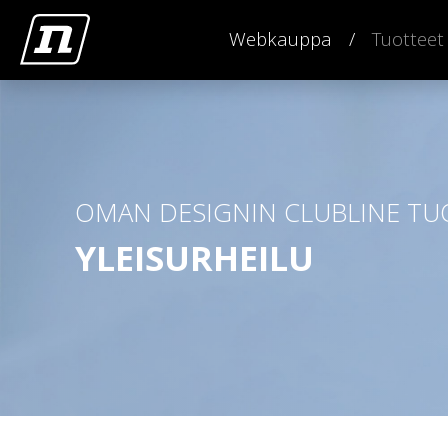
Webkauppa
Tuotteet
OMAN DESIGNIN CLUBLINE TU
YLEISURHEILU