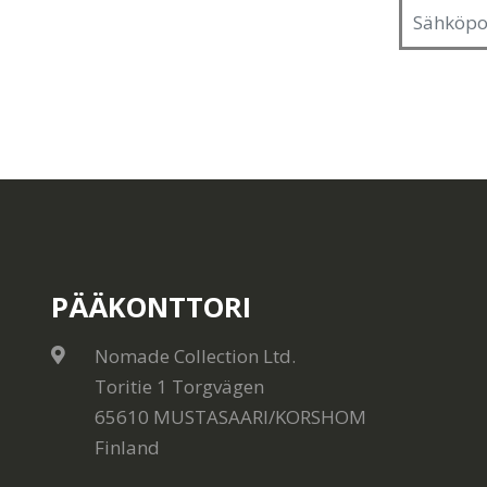
PÄÄKONTTORI
Nomade Collection Ltd.
Toritie 1 Torgvägen
65610 MUSTASAARI/KORSHOM
Finland