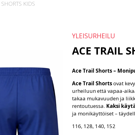
L SHORTS KIDS
YLEISURHEILU
ACE TRAIL S
Ace Trail Shorts – Moni
Ace Trail Shorts
ovat kevy
urheiluun että vapaa-aik
takaa mukavuuden ja liikk
rentoutuessa.
Kaksi käyt
ja monikäyttöiset – täydel
116, 128, 140, 152