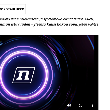
KOKOTAULUKKO
lla itsesi huolellisesti ja syöttämällä oikeat tiedot. Mieti,
emmän istuvuuden
– yleensä
kaksi kokoa sopii
, joten valitse