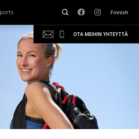
ports
Finnish
OTA MEIHIN YHTEYTTÄ
Kari Arponen
Avainasiakaspäällikkö
kari.arponen@nonamesport.com
Phone:
+358 40 5527 988
Samu Laine
Myyntipäällikkö
samu@nonamesport.com
Phone:
+358 50 596 8651