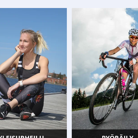
PYÖRÄILY