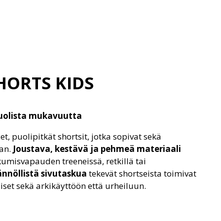
HORTS KIDS
puolista mukavuutta
et, puolipitkät shortsit, jotka sopivat sekä
aan.
Joustava, kestävä ja pehmeä materiaali
umisvapauden treeneissä, retkillä tai
ännöllistä sivutaskua
tekevät shortseista toimivat
liset sekä arkikäyttöön että urheiluun.