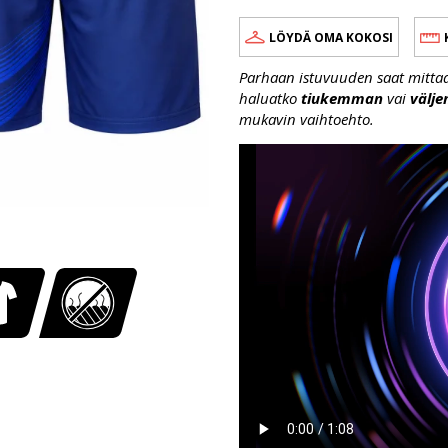
LÖYDÄ OMA KOKOSI
Parhaan istuvuuden saat mittaama
haluatko
tiukemman
vai
välj
mukavin vaihtoehto.