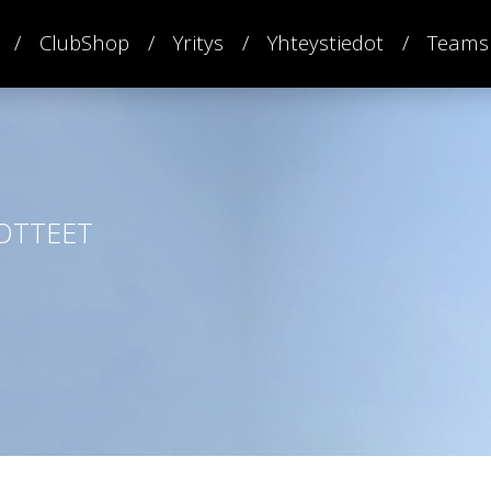
ClubShop
Yritys
Yhteystiedot
Teams
OTTEET