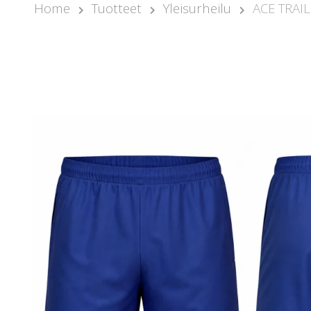
Home
Tuotteet
Yleisurheilu
ACE TRAI