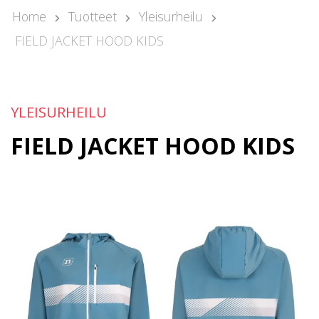
Kari Arponen
Home
Tuotteet
Yleisurheilu
Avainasiakaspäällikkö
FIELD JACKET HOOD KIDS
kari.arponen@nonamesport.com
Phone:
+358 40 5527 988
Samu Laine
Myyntipäällikkö
YLEISURHEILU
samu@nonamesport.com
FIELD JACKET HOOD KIDS
Phone:
+358 50 596 8651