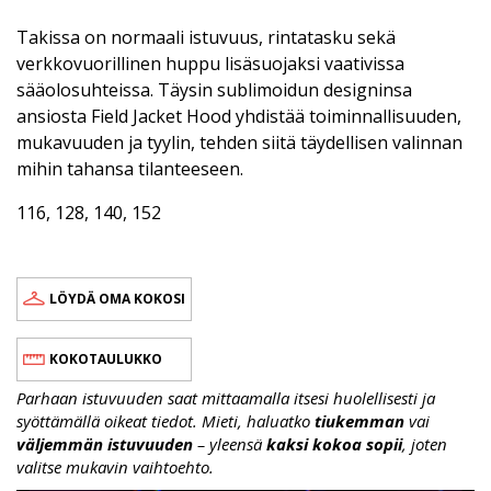
Takissa on normaali istuvuus, rintatasku sekä
verkkovuorillinen huppu lisäsuojaksi vaativissa
sääolosuhteissa. Täysin sublimoidun designinsa
ansiosta Field Jacket Hood yhdistää toiminnallisuuden,
mukavuuden ja tyylin, tehden siitä täydellisen valinnan
mihin tahansa tilanteeseen.
116, 128, 140, 152
LÖYDÄ OMA KOKOSI
KOKOTAULUKKO
Parhaan istuvuuden saat mittaamalla itsesi huolellisesti ja
syöttämällä oikeat tiedot. Mieti, haluatko
tiukemman
vai
väljemmän istuvuuden
– yleensä
kaksi kokoa sopii
, joten
valitse mukavin vaihtoehto.