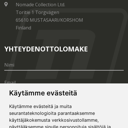
Nomade Collection Ltd.
Toritie 1 Torgvägen
65610 MUSTASAARI/KORSHOM
Finland
YHTEYDENOTTOLOMAKE
Käytämme evästeitä
Käytämme evästeitä ja muita
seurantateknologioita parantaaksemme
LÄHETÄ
käyttäjäkokemusta verkkosivustollamme,
näyttääksemme sinulle personoituja sisältöjä ja