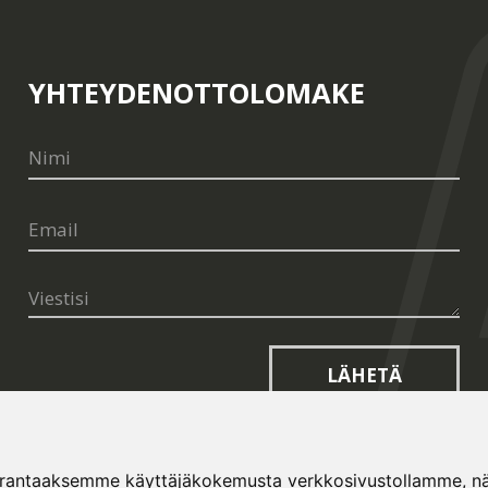
YHTEYDENOTTOLOMAKE
LÄHETÄ
arantaaksemme käyttäjäkokemusta verkkosivustollamme, näyt