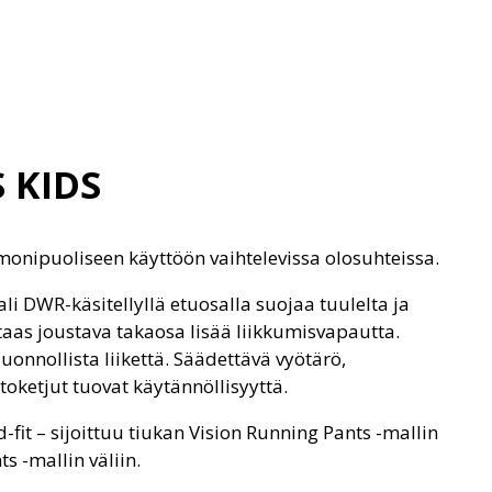
 KIDS
monipuoliseen käyttöön vaihtelevissa olosuhteissa.
i DWR-käsitellyllä etuosalla suojaa tuulelta ja
taas joustava takaosa lisää liikkumisvapautta.
uonnollista liikettä. Säädettävä vyötärö,
toketjut tuovat käytännöllisyyttä.
-fit – sijoittuu tiukan Vision Running Pants -mallin
s -mallin väliin.