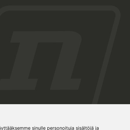
tääksemme sinulle personoituja sisältöjä ja