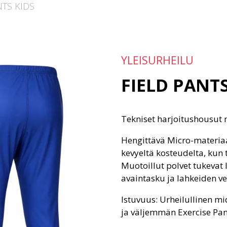
NTS KIDS
YLEISURHEILU
FIELD PANTS
Tekniset harjoitushousut 
Hengittävä Micro-materiaal
kevyeltä kosteudelta, kun 
Muotoillut polvet tukevat l
avaintasku ja lahkeiden ve
Istuvuus: Urheilullinen mid
ja väljemmän Exercise Pant