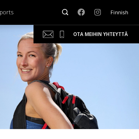
ports
Finnish
OTA MEIHIN YHTEYTTÄ
Kari Arponen
Avainasiakaspäällikkö
kari.arponen@nonamesport.com
Phone:
+358 40 5527 988
Samu Laine
Myyntipäällikkö
samu@nonamesport.com
Phone:
+358 50 596 8651