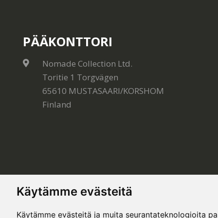
PÄÄKONTTORI
Nomade Collection Ltd.
Toritie 1 Torgvägen
65610 MUSTASAARI/KORSHOM
Finland
Käytämme evästeitä
Käytämme evästeitä ja muita seurantateknologioita p