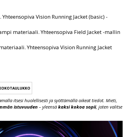
 Yhteensopiva Vision Running Jacket (basic) -
ampi materiaali. Yhteensopiva Field Jacket -mallin
ateriaali. Yhteensopiva Vision Running Jacket
KOKOTAULUKKO
lla itsesi huolellisesti ja syöttämällä oikeat tiedot. Mieti,
emmän istuvuuden
– yleensä
kaksi kokoa sopii
, joten valitse