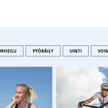
URHEILU
PYÖRÄILY
UINTI
VOI