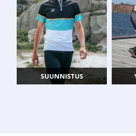
YLEISURHEILU