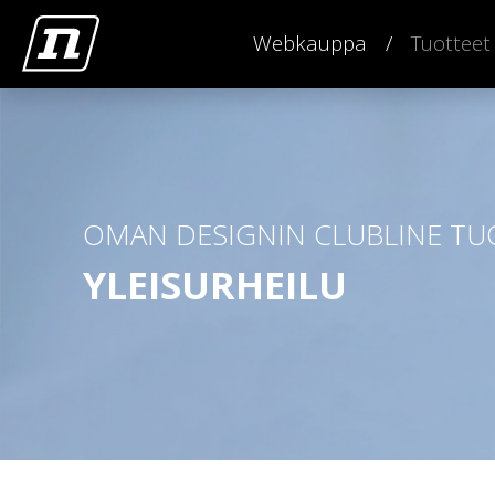
Webkauppa
Tuotteet
OMAN DESIGNIN CLUBLINE TU
YLEISURHEILU