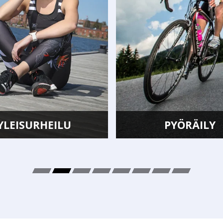
PYÖRÄILY
UINTI