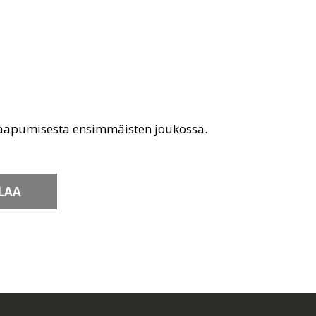
saapumisesta ensimmäisten joukossa.
LAA