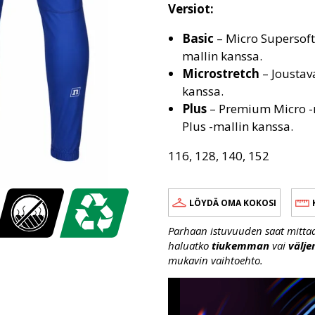
Versiot:
Basic
– Micro Supersoft.
mallin kanssa.
Microstretch
– Joustav
kanssa.
Plus
– Premium Micro -m
Plus -mallin kanssa.
116, 128, 140, 152
LÖYDÄ OMA KOKOSI
Parhaan istuvuuden saat mittaama
haluatko
tiukemman
vai
välj
mukavin vaihtoehto.