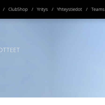
ClubShop
Yritys
Yhteystiedot
Teams
OTTEET