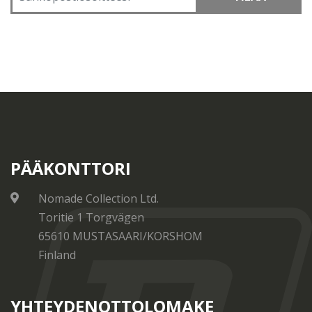
PÄÄKONTTORI
Nomade Collection Ltd.
Toritie 1 Torgvägen
65610 MUSTASAARI/KORSHOM
Finland
YHTEYDENOTTOLOMAKE