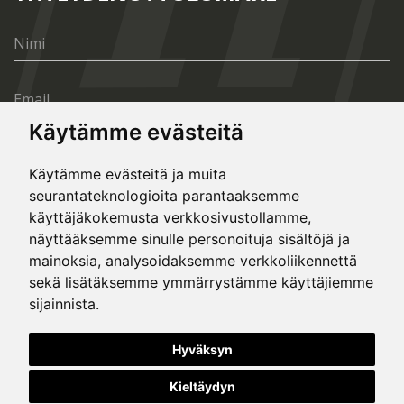
Käytämme evästeitä
Käytämme evästeitä ja muita
seurantateknologioita parantaaksemme
LÄHETÄ
käyttäjäkokemusta verkkosivustollamme,
näyttääksemme sinulle personoituja sisältöjä ja
mainoksia, analysoidaksemme verkkoliikennettä
sekä lisätäksemme ymmärrystämme käyttäjiemme
sijainnista.
© Copyright 2020, All rights reserved. Made by
Hyväksyn
Simopt.cz
Kieltäydyn
This site is protected by Google reCAPTCHA and the Google
Privacy Policy