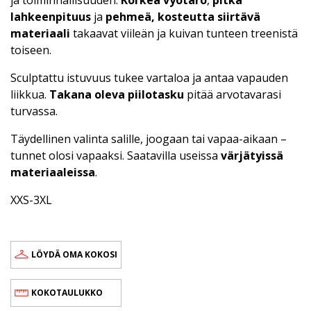
lahkeenpituus
ja
pehmeä, kosteutta siirtävä
materiaali
takaavat viileän ja kuivan tunteen treenistä
toiseen.
Sculptattu istuvuus tukee vartaloa ja antaa vapauden
liikkua.
Takana oleva piilotasku
pitää arvotavarasi
turvassa.
Täydellinen valinta salille, joogaan tai vapaa-aikaan –
tunnet olosi vapaaksi. Saatavilla useissa
värjätyissä
materiaaleissa
.
XXS-3XL
LÖYDÄ OMA KOKOSI
KOKOTAULUKKO