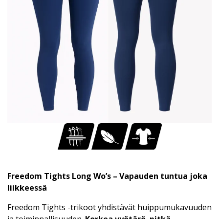
Freedom Tights Long Wo’s – Vapauden tuntua joka
liikkeessä
Freedom Tights -trikoot yhdistävät huippumukavuuden
ja toiminnallisuuden.
Korkea vyötärö
,
pitkä