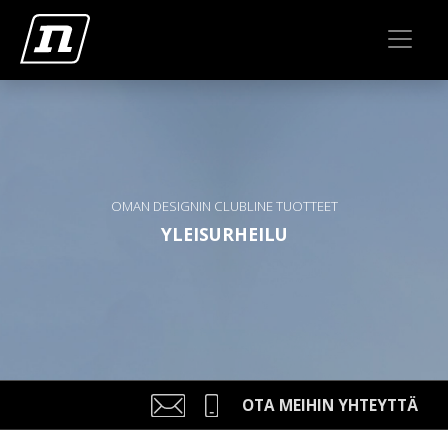
OMAN DESIGNIN CLUBLINE TUOTTEET
YLEISURHEILU
OTA MEIHIN YHTEYTTÄ