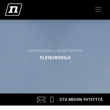
OMAN DESIGNIN CLUBLINE TUOTTEET
YLEISURHEILU
OTA MEIHIN YHTEYTTÄ