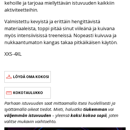
kehoille ja tarjoaa miellyttävän istuvuuden kaikkiin
aktiviteetteihin.
Valmistettu kevyistä ja erittäin hengittävistä
materiaaleista, toppi pitää sinut viileänä ja kuivana
myös intensiivisissä treeneissä. Nopeasti kuivuva ja
nukkaantumaton kangas takaa pitkäikäisen käytön.
XXS-4XL
LÖYDÄ OMA KOKOSI
KOKOTAULUKKO
Parhaan istuvuuden saat mittaamalla itsesi huolellisesti ja
syöttämällä oikeat tiedot. Mieti, haluatko
tiukemman
vai
väljemmän istuvuuden
– yleensä
kaksi kokoa sopii
, joten
valitse mukavin vaihtoehto.