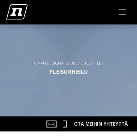
OMAN DESIGNIN CLUBLINE TUOTTEET
YLEISURHEILU
OTA MEIHIN YHTEYTTÄ