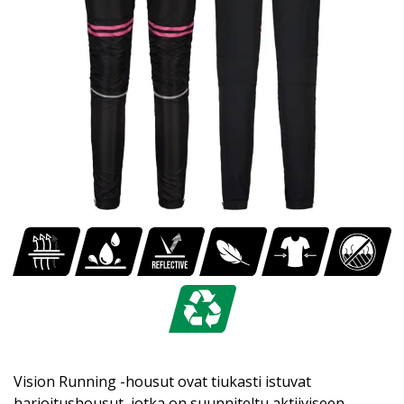
Vision Running -housut ovat tiukasti istuvat
harjoitushousut, jotka on suunniteltu aktiiviseen