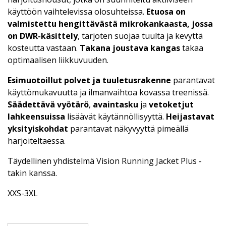
käyttöön vaihtelevissa olosuhteissa.
Etuosa on
valmistettu hengittävästä mikrokankaasta, jossa
on DWR-käsittely
, tarjoten suojaa tuulta ja kevyttä
kosteutta vastaan.
Takana joustava kangas
takaa
optimaalisen liikkuvuuden.
Esimuotoillut polvet ja tuuletusrakenne
parantavat
käyttömukavuutta ja ilmanvaihtoa kovassa treenissä.
Säädettävä vyötärö
,
avaintasku
ja
vetoketjut
lahkeensuissa
lisäävät käytännöllisyyttä.
Heijastavat
yksityiskohdat
parantavat näkyvyyttä pimeällä
harjoiteltaessa.
Täydellinen yhdistelmä Vision Running Jacket Plus -
takin kanssa.
XXS-3XL