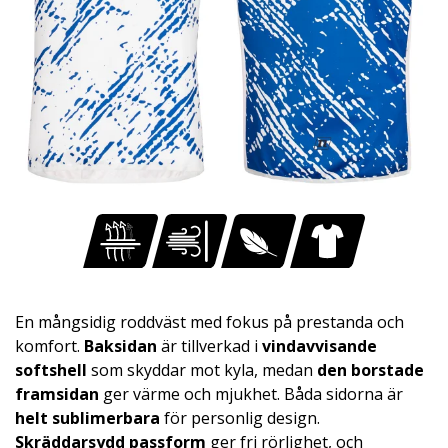
En mångsidig roddväst med fokus på prestanda och
komfort.
Baksidan
är tillverkad i
vindavvisande
softshell
som skyddar mot kyla, medan
den borstade
framsidan
ger värme och mjukhet. Båda sidorna är
helt sublimerbara
för personlig design.
Skräddarsydd passform
ger fri rörlighet, och