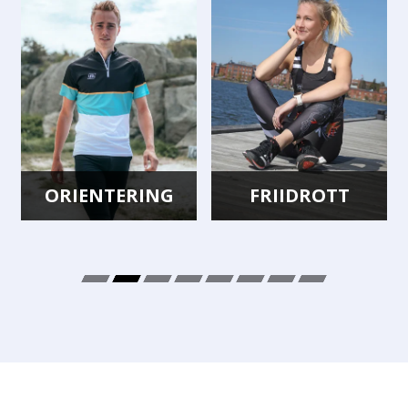
ENTERING
FRIIDROTT
CYK