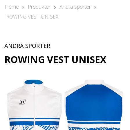
Pär Olofsson
Home
Produkter
Andra sporter
Country Manager Sweden
ROWING VEST UNISEX
par@nonamesport.com
Phone:
+46 702023739
Rikard Claesson
Säljare
ANDRA SPORTER
rikard@nonamesport.com
ROWING VEST UNISEX
Phone:
+46 703263884