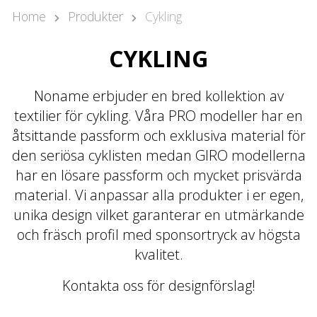
Pär Olofsson
Home
Produkter
Cykling
Country Manager Sweden
par@nonamesport.com
CYKLING
Phone:
+46 702023739
Rikard Claesson
Noname erbjuder en bred kollektion av
Säljare
textilier för cykling. Våra PRO modeller har en
rikard@nonamesport.com
åtsittande passform och exklusiva material för
Phone:
+46 703263884
den seriösa cyklisten medan GIRO modellerna
har en lösare passform och mycket prisvärda
material. Vi anpassar alla produkter i er egen,
unika design vilket garanterar en utmärkande
och fräsch profil med sponsortryck av högsta
kvalitet.
Kontakta oss för designförslag!