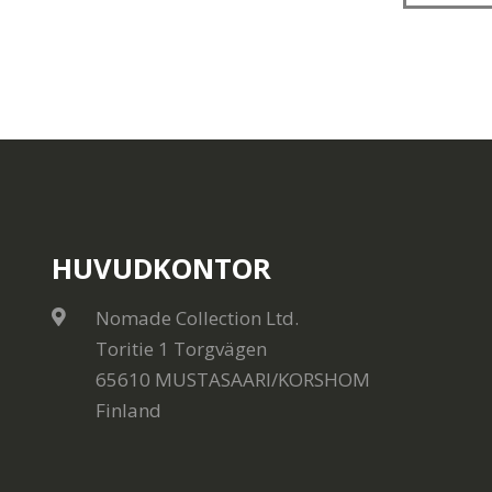
HUVUDKONTOR
Nomade Collection Ltd.
Toritie 1 Torgvägen
65610 MUSTASAARI/KORSHOM
Finland