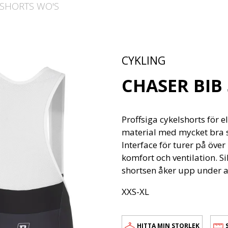
 SHORTS WO'S
CYKLING
CHASER BIB
Proffsiga cykelshorts för e
material med mycket bra s
Interface för turer på öve
komfort och ventilation. S
shortsen åker upp under 
XXS-XL
HITTA MIN STORLEK