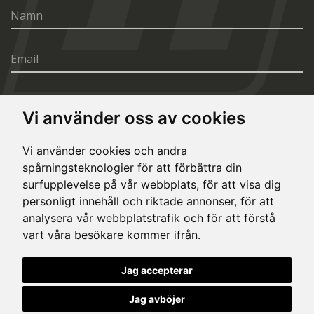
Vi använder oss av cookies
SÄND
Vi använder cookies och andra
spårningsteknologier för att förbättra din
surfupplevelse på vår webbplats, för att visa dig
personligt innehåll och riktade annonser, för att
analysera vår webbplatstrafik och för att förstå
vart våra besökare kommer ifrån.
© Copyright 2020, All rights reserved. Made by
Simopt.cz
Jag accepterar
This site is protected by Google reCAPTCHA and the Google
Privacy Policy
and
Terms of Service
apply.
Jag avböjer
Cookies Inställningar
Dataskyddsbeskrivning