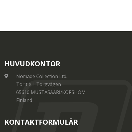
HUVUDKONTOR
Nomade Collection Ltd.
Toritie 1 Torgvägen
65610 MUSTASAARI/KORSHOM
Finland
KONTAKTFORMULÄR