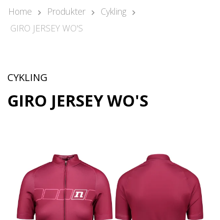
Pär Olofsson
Home
Produkter
Cykling
Country Manager Sweden
GIRO JERSEY WO'S
par@nonamesport.com
Phone:
+46 702023739
Rikard Claesson
Säljare
CYKLING
rikard@nonamesport.com
GIRO JERSEY WO'S
Phone:
+46 703263884