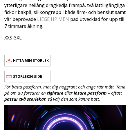
ytterligare hellång dragkedja frampå, två lättillgängliga
fickor bakpå, silikongrepp i både ärm- och benslut samt
vår beprövade
LIEGE HP MEN
pad utvecklad för upp till
7 timmars åkning.
XXS-3XL
HITTA MIN STORLEK
STORLEKSGUIDE
För bästa passform, mät dig noggrant och ange rätt mått. Tänk
på om du föredrar en
tightare
eller
lösare passform
– oftast
passar två storlekar
, så välj den som känns bäst.