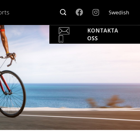
rts
Swedish
KONTAKTA
OSS
Pär Olofsson
Country Manager Sweden
par@nonamesport.com
Phone:
+46 702023739
Rikard Claesson
Säljare
rikard@nonamesport.com
Phone:
+46 703263884