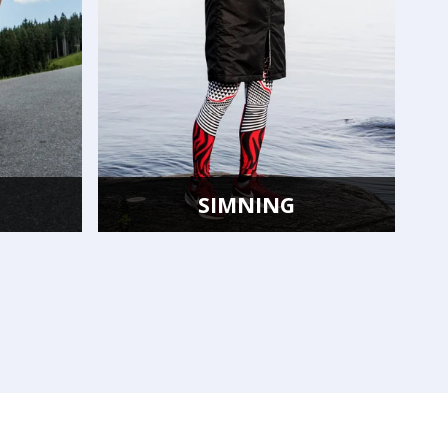
G
GYMNASTIK