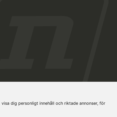
visa dig personligt innehåll och riktade annonser, för
nställningar
Dataskyddsbeskrivning
Eesti keeles