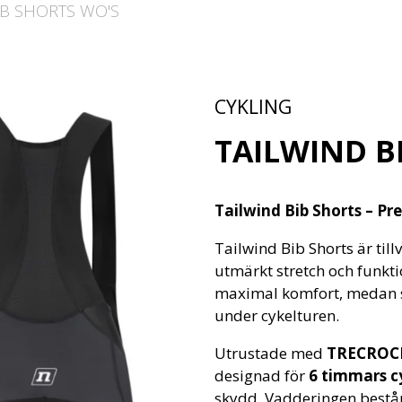
IB SHORTS WO'S
CYKLING
TAILWIND B
Tailwind Bib Shorts – P
Tailwind Bib Shorts är til
utmärkt stretch och funkti
maximal komfort, medan si
under cykelturen.
Utrustade med
TRECROC
designad för
6 timmars c
skydd. Vadderingen består