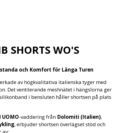
IB SHORTS WO'S
restanda och Komfort för Långa Turen
lverkade av högkvalitativa italienska tyger med
on. Det ventilerande meshnätet i hängslorna ger
likonband i bensluten håller shortsen på plats
I UOMO
-vaddering från
Dolomiti (Italien)
,
ykling
, erbjuder shortsen överlägset stöd och
 av: