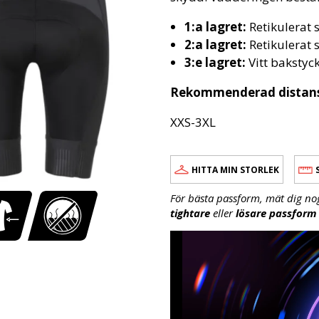
1:a lagret:
Retikulerat
2:a lagret:
Retikulerat
3:e lagret:
Vitt bakstyc
Rekommenderad distans: 
XXS-3XL
HITTA MIN STORLEK
För bästa passform, mät dig no
tightare
eller
lösare passform