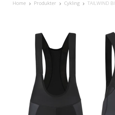
Home
Produkter
Cykling
TAILWIND B