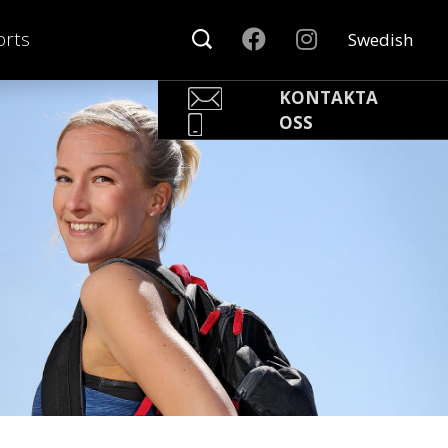
rts
Swedish
KONTAKTA
OSS
Pär Olofsson
Country Manager Sweden
par@nonamesport.com
Phone:
+46 702023739
Rikard Claesson
Säljare
rikard@nonamesport.com
Phone:
+46 703263884