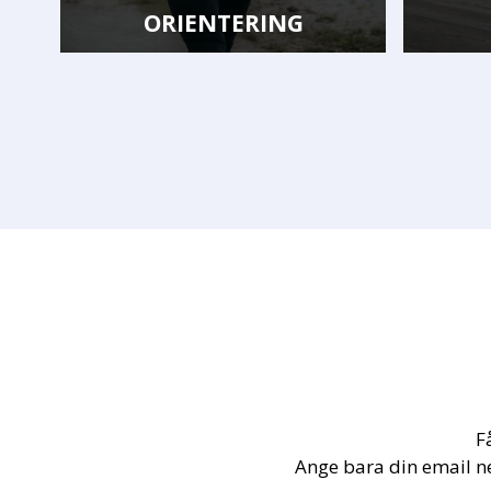
IENTERING
FRIIDROTT
F
Ange bara din email n