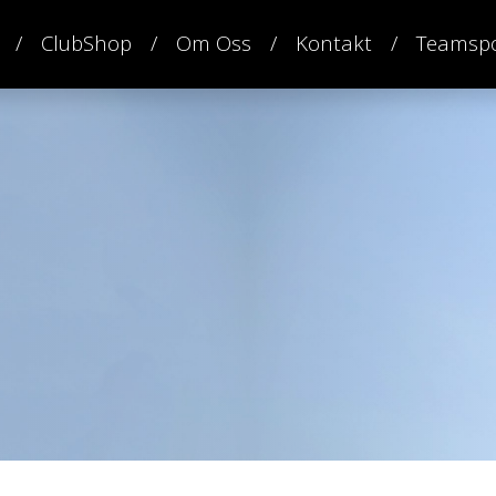
ClubShop
Om Oss
Kontakt
Teamspo