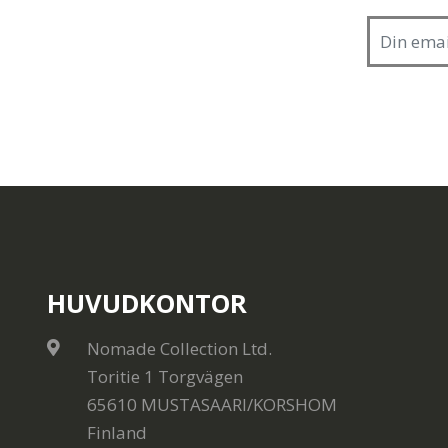
HUVUDKONTOR
Nomade Collection Ltd.
Toritie 1 Torgvägen
65610 MUSTASAARI/KORSHOM
Finland