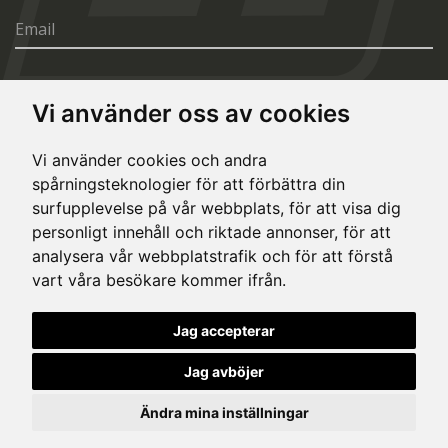
Vi använder oss av cookies
SÄND
Vi använder cookies och andra
spårningsteknologier för att förbättra din
surfupplevelse på vår webbplats, för att visa dig
personligt innehåll och riktade annonser, för att
analysera vår webbplatstrafik och för att förstå
vart våra besökare kommer ifrån.
© Copyright 2020, All rights reserved. Made by
Simopt.cz
Jag accepterar
This site is protected by Google reCAPTCHA and the Google
Privacy Policy
and
Terms of Service
apply.
Jag avböjer
Cookies Inställningar
Dataskyddsbeskrivning
Eesti keeles
Ändra mina inställningar