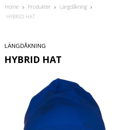
Pär Olofsson
Home
Produkter
Längdåkning
Country Manager Sweden
HYBRID HAT
par@nonamesport.com
Phone:
+46 702023739
Rikard Claesson
Säljare
LÄNGDÅKNING
rikard@nonamesport.com
HYBRID HAT
Phone:
+46 703263884