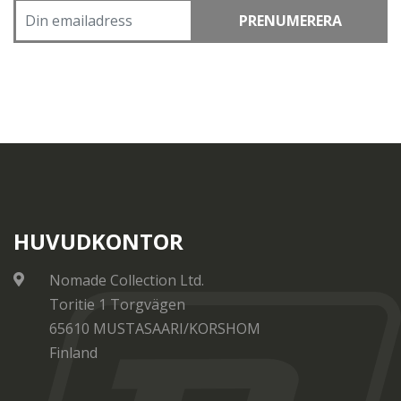
PRENUMERERA
HUVUDKONTOR
Nomade Collection Ltd.
Toritie 1 Torgvägen
65610 MUSTASAARI/KORSHOM
Finland