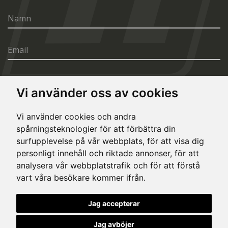
Vi använder oss av cookies
SÄND
Vi använder cookies och andra
spårningsteknologier för att förbättra din
surfupplevelse på vår webbplats, för att visa dig
personligt innehåll och riktade annonser, för att
analysera vår webbplatstrafik och för att förstå
vart våra besökare kommer ifrån.
© Copyright 2020, All rights reserved. Made by
Simopt.cz
Jag accepterar
This site is protected by Google reCAPTCHA and the Google
Privacy Policy
and
Terms of Service
apply.
Jag avböjer