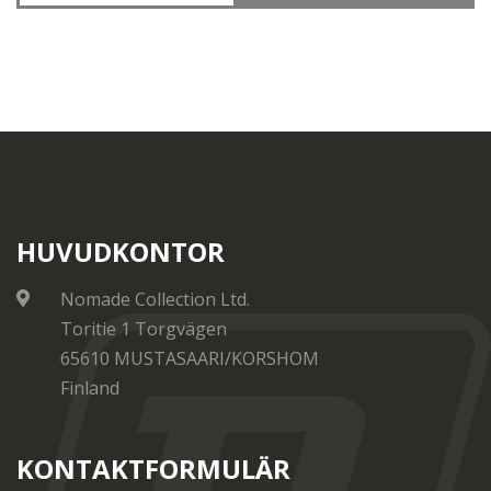
HUVUDKONTOR
Nomade Collection Ltd.
Toritie 1 Torgvägen
65610 MUSTASAARI/KORSHOM
Finland
KONTAKTFORMULÄR