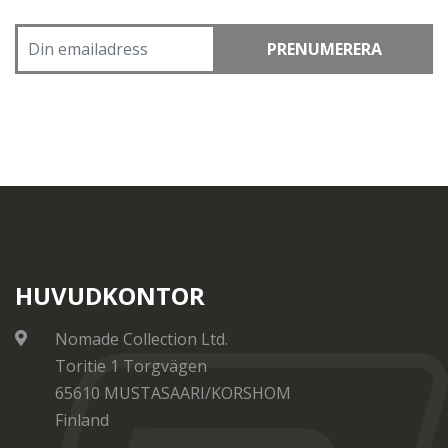
PRENUMERERA
HUVUDKONTOR
Nomade Collection Ltd.
Toritie 1 Torgvägen
65610 MUSTASAARI/KORSHOM
Finland