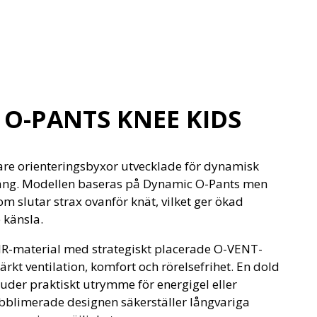
 O-PANTS KNEE KIDS
tare orienteringsbyxor utvecklade för dynamisk
rräng. Modellen baseras på Dynamic O-Pants men
m slutar strax ovanför knät, vilket ger ökad
e känsla.
-AIR-material med strategiskt placerade O-VENT-
kt ventilation, komfort och rörelsefrihet. En dold
juder praktiskt utrymme för energigel eller
bblimerade designen säkerställer långvariga