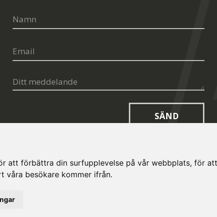
SÄND
 att förbättra din surfupplevelse på vår webbplats, för att 
art våra besökare kommer ifrån.
opt.cz
Cookies I
ingar
and
Terms of Service
apply.