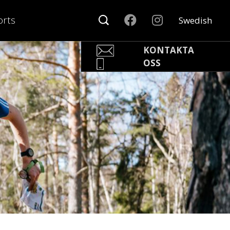
rts
Swedish
KONTAKTA
OSS
Pär Olofsson
Country Manager Sweden
par@nonamesport.com
Phone:
+46 702023739
Rikard Claesson
Säljare
rikard@nonamesport.com
Phone:
+46 703263884