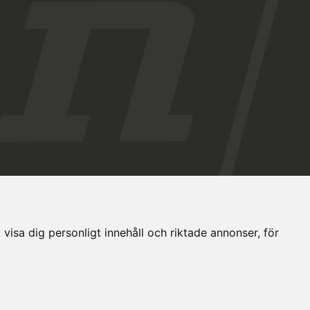
visa dig personligt innehåll och riktade annonser, för
nställningar
Dataskyddsbeskrivning
Eesti keeles