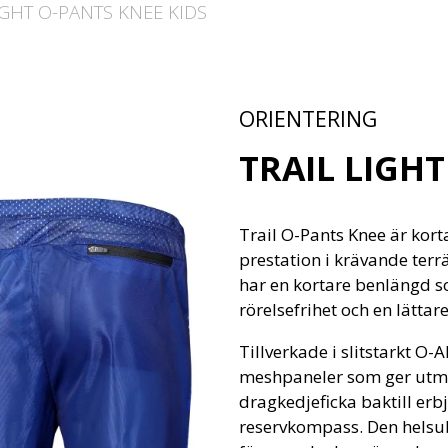
IGHT O-PANTS KNEE KIDS
ORIENTERING
TRAIL LIGHT
Trail O-Pants Knee är kor
prestation i krävande te
har en kortare benlängd so
rörelsefrihet och en lättar
Tillverkade i slitstarkt O
meshpaneler som ger utmär
dragkedjeficka baktill erb
reservkompass. Den helsu