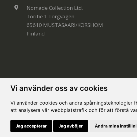
Nomade Collection Ltd.
Toritie 1 Torgvägen
65610 MUSTASAARI/KORSHOM
Finland
Vi använder oss av cookies
Vi använder cookies och andra spårningsteknologier för
att analysera vår webbplatstrafik och för att förstå v
© Copyright 2020, All rights reserved. Made by
Sim
Jag accepterar
Jag avböjer
Ändra mina inställn
This site is protected by Google reCAPTCHA and the Google
Privacy Policy