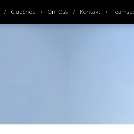
ClubShop
Om Oss
Kontakt
Teamspo