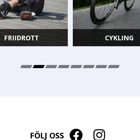
CYKLING
SIM
FÖLJ OSS