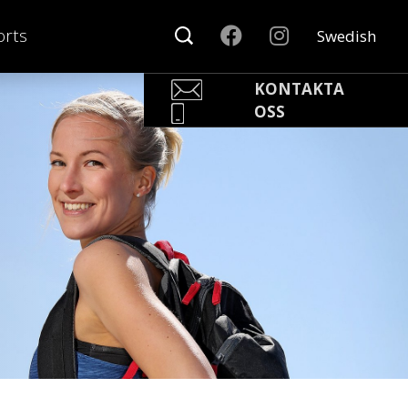
rts
Swedish
KONTAKTA
OSS
Pär Olofsson
Country Manager Sweden
par@nonamesport.com
Phone:
+46 702023739
Rikard Claesson
Säljare
rikard@nonamesport.com
Phone:
+46 703263884