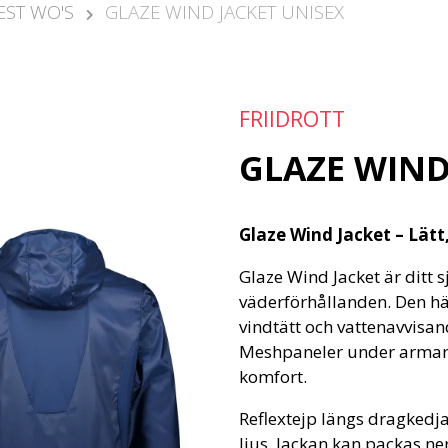
EST WO'S
GLAZE WIND JACKET UNISEX
FRIIDROTT
GLAZE WIND
Glaze Wind Jacket – Lätt
Glaze Wind Jacket är ditt s
väderförhållanden. Den här
vindtätt och vattenavvisa
Meshpaneler under armarn
komfort.
Reflextejp längs dragkedjan
ljus. Jackan kan packas ner