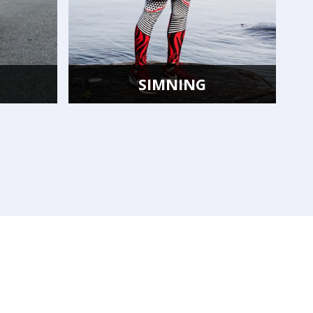
NING
GYMNASTIK