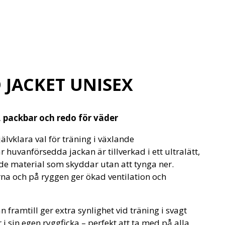
 JACKET UNISEX
, packbar och redo för väder
jälvklara val för träning i växlande
 huvanförsedda jackan är tillverkad i ett ultralätt,
nde material som skyddar utan att tynga ner.
a och på ryggen ger ökad ventilation och
 framtill ger extra synlighet vid träning i svagt
 i sin egen ryggficka – perfekt att ta med på alla