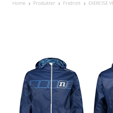
Home
Produkter
Friidrott
EXERCISE V